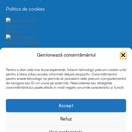
Politica de cookies
Program
Gestionează consimțământul
Luni-Vineri
9:00-17:00
Sâmbătă-Duminică
Închis
Pentru a oferi cele mai bune experiențe, folosim tehnologii precum cookie-urile
pentru a stoca și/sau accesa informații despre dispozitiv. Consimțământul
pentru aceste tehnologii ne permite să procesăm date precum comportamentul
de navigare sau ID-uri unice pe acest site. Neacordarea sau retragerea
Social Media
consimțământului poate afecta în mod negativ anumite caracteristici și funcții.
Accept
Refuz
© 2025 FEDRO.INFOCAR | Toate drepturile rezervate
Website dezvoltat și optimizat de
Pavels.ro