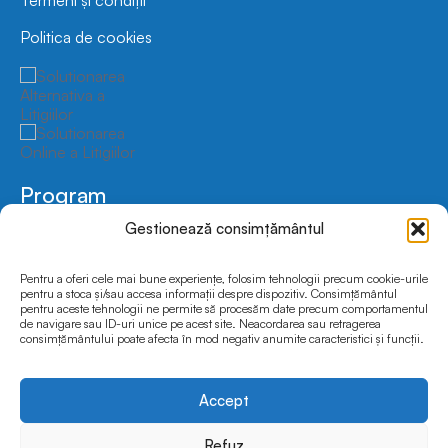
Politica de cookies
Program
Luni-Vineri
9:00-17:00
Gestionează consimțământul
Sâmbătă-Duminică
Închis
Pentru a oferi cele mai bune experiențe, folosim tehnologii precum cookie-urile
Social Media
pentru a stoca și/sau accesa informații despre dispozitiv. Consimțământul
pentru aceste tehnologii ne permite să procesăm date precum comportamentul
de navigare sau ID-uri unice pe acest site. Neacordarea sau retragerea
consimțământului poate afecta în mod negativ anumite caracteristici și funcții.
Accept
© 2025 FEDRO.INFOCAR | Toate drepturile rezervate
Website dezvoltat și optimizat de
Pavels.ro
Refuz