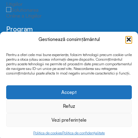
Program
Luni-Vineri
9:00-17:00
Gestionează consimțământul
Sâmbătă-Duminică
Închis
Pentru a oferi cele mai bune experiențe, folosim tehnologii precum cookie-urile
Social Media
pentru a stoca și/sau accesa informații despre dispozitiv. Consimțământul
pentru aceste tehnologii ne permite să procesăm date precum comportamentul
de navigare sau ID-uri unice pe acest site. Neacordarea sau retragerea
consimțământului poate afecta în mod negativ anumite caracteristici și funcții.
Accept
© 2025 FEDRO.INFOCAR | Toate drepturile rezervate
Website dezvoltat și optimizat de
Pavels.ro
Refuz
Vezi preferințele
Politica de cookies
Politica de confidențialitate