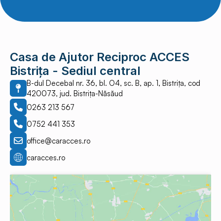
Casa de Ajutor Reciproc ACCES
Bistrița - Sediul central
B-dul Decebal nr. 36, bl. O4, sc. B, ap. 1, Bistrița, cod
420073, jud. Bistrița-Năsăud
0263 213 567
0752 441 353
office@caracces.ro
caracces.ro