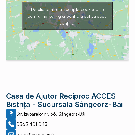
Dă clic pentru a accepta cookie-urile
pentru marketing și pentru a activa acest
conținut
Casa de Ajutor Reciproc ACCES
Bistrița - Sucursala Sângeorz-Băi
Str. Izvoarelor nr. 56, Sângeorz-Băi
0363 401 043
office@caracces.ro