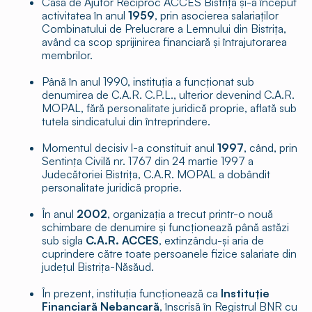
Casa de Ajutor Reciproc ACCES Bistrița și-a început
activitatea în anul
1959
, prin asocierea salariaților
Combinatului de Prelucrare a Lemnului din Bistrița,
având ca scop sprijinirea financiară și întrajutorarea
membrilor.
Până în anul 1990, instituția a funcționat sub
denumirea de C.A.R. C.P.L., ulterior devenind C.A.R.
MOPAL, fără personalitate juridică proprie, aflată sub
tutela sindicatului din întreprindere.
Momentul decisiv l-a constituit anul
1997
, când, prin
Sentința Civilă nr. 1767 din 24 martie 1997 a
Judecătoriei Bistrița, C.A.R. MOPAL a dobândit
personalitate juridică proprie.
În anul
2002
, organizația a trecut printr-o nouă
schimbare de denumire și funcționează până astăzi
sub sigla
C.A.R. ACCES
, extinzându-și aria de
cuprindere către toate persoanele fizice salariate din
județul Bistrița-Năsăud.
În prezent, instituția funcționează ca
Instituție
Financiară Nebancară
, înscrisă în Registrul BNR cu